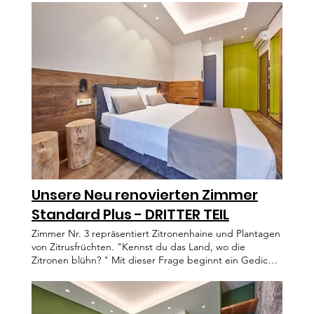
Unsere Neu renovierten Zimmer
Standard Plus - DRITTER TEIL
Zimmer Nr. 3 repräsentiert Zitronenhaine und Plantagen
von Zitrusfrüchten. "Kennst du das Land, wo die
Zitronen blühn? " Mit dieser Frage beginnt ein Gedicht
aus dem Roman "Wilhelm Meisters Lehrjahre", das
Johann Wolfgang von Goethe in den Jahren 1795/96
schrieb und in dem er von seiner Reise nach Italien
erzählte. Mit dem Boot Richtung Süden von Torbole aus