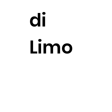
di
Limo
ne, al
ripar