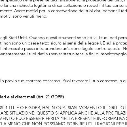
 fai una richiesta legittima di cancellazione o revochi il tuo consens
ente Avere motivi per la conservazione dei tuoi dati personali (ad 
i motivi sono venuti meno.
gli Stati Uniti. Quando questi strumenti sono attivi, i tuoi dati pers
ti non sono un paese terzo sicuro ai sensi della legge UE sulla prote
e l'interessato possa intraprendere un'azione legale contro questo. N
manentemente i tuoi dati su server statunitensi a fini di monitoraggi
olo previo tuo espresso consenso. Puoi revocare il tuo consenso in q
olari e al direct mail (Art. 21 GDPR)
BS. 1 LIT. E O F GDPR, HAI IN QUALSIASI MOMENTO IL DIRITTO
ARE SITUAZIONE; QUESTO SI APPLICA ANCHE ALLA PROFILAZI
AMENTO PUÒ ESSERE RIFERITA NELLA PRESENTE INFORMATIVA S
ATI A MENO CHE NON POSSIAMO FORNIRE UTILI RAGIONI PER I