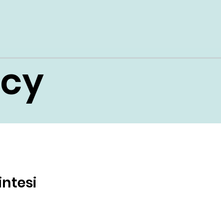
icy
intesi