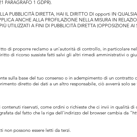
.21 PARAGRAFO 1 GDPR).
ELLA PUBBLICITÀ DIRETTA, HAI IL DIRITTO DI opporti IN QUA
 APPLICA ANCHE ALLA PROFILAZIONE NELLA MISURA IN RELAZIO
Ù UTILIZZATI A FINI DI PUBBLICITÀ DIRETTA (OPPOSIZIONE AI 
ritto di proporre reclamo a un'autorità di controllo, in particolare 
tto di ricorso sussiste fatti salvi gli altri rimedi amministrativi o giu
mente sulla base del tuo consenso o in adempimento di un contratto 
erimento diretto dei dati a un altro responsabile, ciò avverrà solo se
contenuti riservati, come ordini o richieste che ci invii in qualità di 
afata dal fatto che la riga dell'indirizzo del browser cambia da "htt
tti non possono essere letti da terzi.