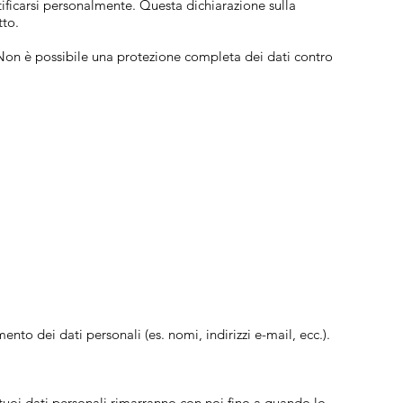
ntificarsi personalmente. Questa dichiarazione sulla
tto.
 Non è possibile una protezione completa dei dati contro
ento dei dati personali (es. nomi, indirizzi e-mail, ecc.).
 tuoi dati personali rimarranno con noi fino a quando lo