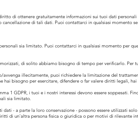
 diritto di ottenere gratuitamente informazioni sui tuoi dati personal
ca o cancellazione di tali dati. Puoi contattarci in qualsiasi momento
i personali sia limitato. Puoi contattarci in qualsiasi momento per que
orizzati, di solito abbiamo bisogno di tempo per verificarlo. Per tutta
o/avvenga illecitamente, puoi richiedere la limitazione del trattamen
i bisogno per esercitare, difendere o far valere diritti legali, hai il
mma 1 GDPR, i tuoi e i nostri interessi devono essere soppesati. Finc
ali sia limitato.
ti dati - a parte la loro conservazione - possono essere utilizzati sol
 diritti di un'altra persona fisica o giuridica o per motivi di rilevant