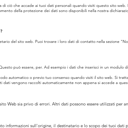
 ciò che accade ai tuoi dati personali quando visiti questo sito web. I d
omento della protezione dei dati sono disponibili nella nostra dichiarazi
b?
etario del sito web. Puoi trovare i loro dati di contatto nella sezione "N
i. Questo può essere, per. Ad esempio i dati che inserisci in un modulo d
n modo automatico o previo tuo consenso quando visiti il sito web. Si tratt
uesti dati vengono raccolti automaticamente non appena si accede a ques
 sito Web sia privo di errori. Altri dati possono essere utilizzati per
o informazioni sull'origine, il destinatario e lo scopo dei tuoi dati p