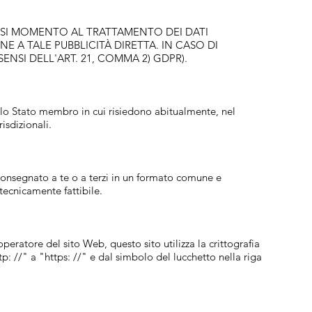
LSIASI MOMENTO AL TRATTAMENTO DEI DATI
NE A TALE PUBBLICITÀ DIRETTA. IN CASO DI
SENSI DELL'ART. 21, COMMA 2) GDPR).
nello Stato membro in cui risiedono abitualmente, nel
risdizionali.
consegnato a te o a terzi in un formato comune e
 tecnicamente fattibile.
operatore del sito Web, questo sito utilizza la crittografia
p: //" a "https: //" e dal simbolo del lucchetto nella riga