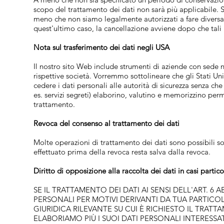
scopo del trattamento dei dati non sarà più applicabile. Se
meno che non siamo legalmente autorizzati a fare diversam
quest'ultimo caso, la cancellazione avviene dopo che tal
Nota sul trasferimento dei dati negli USA
Il nostro sito Web include strumenti di aziende con sede ne
rispettive società. Vorremmo sottolineare che gli Stati Uni
cedere i dati personali alle autorità di sicurezza senza ch
es. servizi segreti) elaborino, valutino e memorizzino per
trattamento.
Revoca del consenso al trattamento dei dati
Molte operazioni di trattamento dei dati sono possibili s
effettuato prima della revoca resta salva dalla revoca.
Diritto di opposizione alla raccolta dei dati in casi partic
SE IL TRATTAMENTO DEI DATI AI SENSI DELL'ART. 6 A
PERSONALI PER MOTIVI DERIVANTI DA TUA PARTICOL
GIURIDICA RILEVANTE SU CUI È RICHIESTO IL TRATT
ELABORIAMO PIÙ I SUOI DATI PERSONALI INTERESS