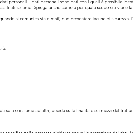
ati personali. I dati personali sono dati con i quali è possibile ide
osa li utilizziamo. Spiega anche come e per quale scopo ciò viene fa
. quando si comunica via e-mail) può presentare lacune di sicurezza.
b è:
a sola o insieme ad altri, decide sulle finalità e sui mezzi del trattam
 specifico nella presente dichiarazione sulla protezione dei dati, i